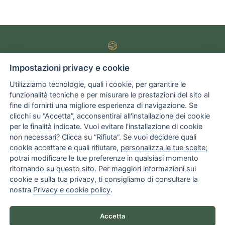
Corso Italia 13, 70122 Bari - Italia
Impostazioni privacy e cookie
Tel. +39 080 798 43 78
Utilizziamo tecnologie, quali i cookie, per garantire le
info@monteserico.it
funzionalità tecniche e per misurare le prestazioni del sito al
montesericosrl@pec.it
fine di fornirti una migliore esperienza di navigazione. Se
clicchi su “Accetta”, acconsentirai all'installazione dei cookie
per le finalità indicate. Vuoi evitare l'installazione di cookie
Tre donne
non necessari? Clicca su “Rifiuta”. Se vuoi decidere quali
Il territorio
cookie accettare e quali rifiutare,
personalizza le tue scelte
;
Colture italiane
potrai modificare le tue preferenze in qualsiasi momento
Acquista
ritornando su questo sito. Per maggiori informazioni sui
Partner
cookie e sulla tua privacy, ti consigliamo di consultare la
nostra
Privacy e cookie policy
.
Contatti
Privacy policy
Impostazioni cookie
Accetta